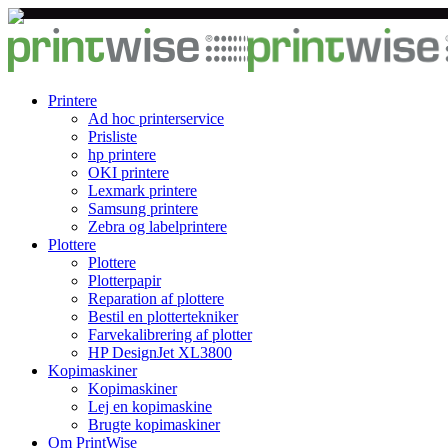
Printere
Ad hoc printerservice
Prisliste
hp printere
OKI printere
Lexmark printere
Samsung printere
Zebra og labelprintere
Plottere
Plottere
Plotterpapir
Reparation af plottere
Bestil en plottertekniker
Farvekalibrering af plotter
HP DesignJet XL3800
Kopimaskiner
Kopimaskiner
Lej en kopimaskine
Brugte kopimaskiner
Om PrintWise