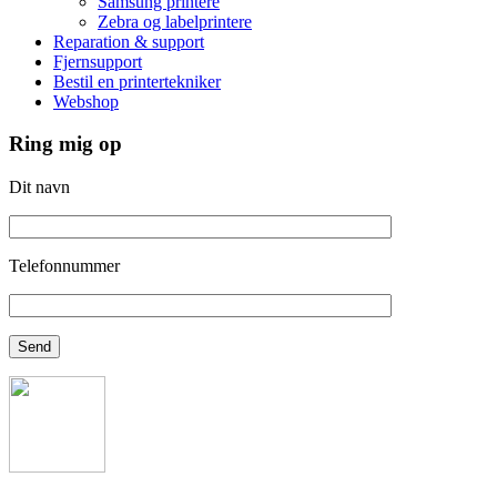
Samsung printere
Zebra og labelprintere
Reparation & support
Fjernsupport
Bestil en printertekniker
Webshop
Ring mig op
Dit navn
Telefonnummer