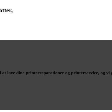
tter,
at lave dine printerreparationer og printerservice, og vi 