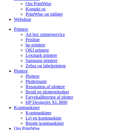
Om PrintWise
Kontakt os
PrintWise og miljøet
Webshop
Printere
Ad hoc printerservice
Prisliste
hp printere
OKI printere
Lexmark printere
Samsung printere
Zebra og labelprintere
Plottere
Plottere
Plotterpapir
Reparation af plottere
Bestil en plottertekniker
Farvekalibrering af plotter
HP DesignJet XL3800
Kopimaskiner
Kopimaskiner
Lej en kopimaskine
Brugte kopimaskiner
Om PrintWise