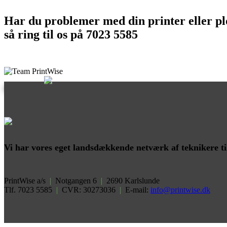
Har du problemer med din printer eller plo
så ring til os på 7023 5585
Vi har vores eget landsdækkende netværk af teknikere til 
PrintWise a/s
|
Notgangen 6
|
2690 Karlslunde
Tlf. 7023 5585
|
CVR: 30273036
|
E-mail:
info@printwise.dk