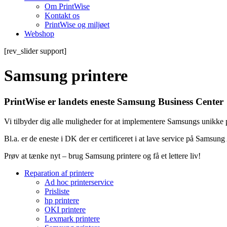
Om PrintWise
Kontakt os
PrintWise og miljøet
Webshop
[rev_slider support]
Samsung printere
PrintWise er landets eneste Samsung Business Center
Vi tilbyder dig alle muligheder for at implementere Samsungs unikke 
Bl.a. er de eneste i DK der er certificeret i at lave service på Samsun
Prøv at tænke nyt – brug Samsung printere og få et lettere liv!
Reparation af printere
Ad hoc printerservice
Prisliste
hp printere
OKI printere
Lexmark printere