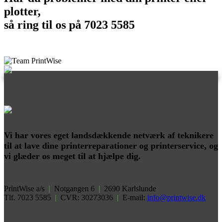
plotter,
så ring til os på 7023 5585
Vi har vores eget landsdækkende netværk af teknikere
til at lave dine printerreparationer og printerservice, og
vi glæder os meget til at hjælpe dig.
PrintWise a/s
|
Notgangen 6
|
2690 Karlslunde
Tlf. 7023 5585
|
CVR: 30273036
|
E-mail:
info@printwise.dk