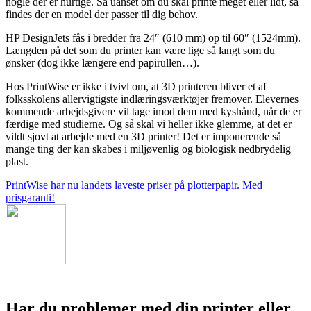
nogle der er hurtige. Så uanset om du skal printe meget eller lidt, så
findes der en model der passer til dig behov.
HP DesignJets fås i bredder fra 24″ (610 mm) op til 60″ (1524mm).
Længden på det som du printer kan være lige så langt som du
ønsker (dog ikke længere end papirullen…).
Hos PrintWise er ikke i tvivl om, at 3D printeren bliver et af
folksskolens allervigtigste indlæringsværktøjer fremover. Elevernes
kommende arbejdsgivere vil tage imod dem med kyshånd, når de er
færdige med studierne. Og så skal vi heller ikke glemme, at det er
vildt sjovt at arbejde med en 3D printer! Det er imponerende så
mange ting der kan skabes i miljøvenlig og biologisk nedbrydelig
plast.
PrintWise har nu landets laveste priser på plotterpapir. Med
prisgaranti!
Har du problemer med din printer eller