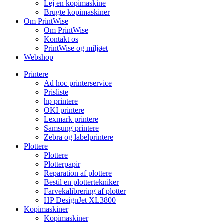
Lej en kopimaskine
Brugte kopimaskiner
Om PrintWise
Om PrintWise
Kontakt os
PrintWise og miljøet
Webshop
Printere
Ad hoc printerservice
Prisliste
hp printere
OKI printere
Lexmark printere
Samsung printere
Zebra og labelprintere
Plottere
Plottere
Plotterpapir
Reparation af plottere
Bestil en plottertekniker
Farvekalibrering af plotter
HP DesignJet XL3800
Kopimaskiner
Kopimaskiner