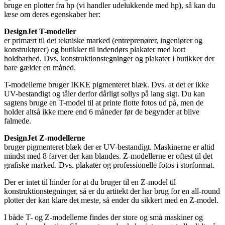
bruge en plotter fra hp (vi handler udelukkende med hp), så kan du
læse om deres egenskaber her:
DesignJet T-modeller
er primært til det tekniske marked (entreprenører, ingeniører og
konstruktører) og butikker til indendørs plakater med kort
holdbarhed. Dvs. konstruktionstegninger og plakater i butikker der
bare gælder en måned.
T-modellerne bruger IKKE pigmenteret blæk. Dvs. at det er ikke
UV-bestandigt og tåler derfor dårligt sollys på lang sigt. Du kan
sagtens bruge en T-model til at printe flotte fotos ud på, men de
holder altså ikke mere end 6 måneder før de begynder at blive
falmede.
DesignJet Z-modellerne
bruger pigmenteret blæk der er UV-bestandigt. Maskinerne er altid
mindst med 8 farver der kan blandes. Z-modellerne er oftest til det
grafiske marked. Dvs. plakater og professionelle fotos i storformat.
Der er intet til hinder for at du bruger til en Z-model til
konstruktionstegninger, så er du artitekt der har brug for en all-round
plotter der kan klare det meste, så ender du sikkert med en Z-model.
I både T- og Z-modellerne findes der store og små maskiner og