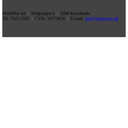
PrintWise a/s
|
Notgangen 6
|
2690 Karlslunde
Tlf. 7023 5585
|
CVR: 30273036
|
E-mail:
info@printwise.dk