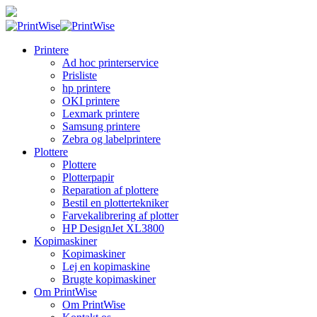
Printere
Ad hoc printerservice
Prisliste
hp printere
OKI printere
Lexmark printere
Samsung printere
Zebra og labelprintere
Plottere
Plottere
Plotterpapir
Reparation af plottere
Bestil en plottertekniker
Farvekalibrering af plotter
HP DesignJet XL3800
Kopimaskiner
Kopimaskiner
Lej en kopimaskine
Brugte kopimaskiner
Om PrintWise
Om PrintWise