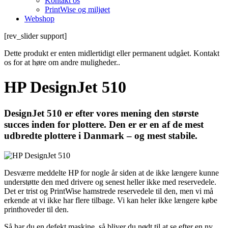
Kontakt os
PrintWise og miljøet
Webshop
[rev_slider support]
Dette produkt er enten midlertidigt eller permanent udgået. Kontakt
os for at høre om andre muligheder..
HP DesignJet 510
DesignJet 510 er efter vores mening den største
succes inden for plottere. Den er er en af de mest
udbredte plottere i Danmark – og mest stabile.
Desværre meddelte HP for nogle år siden at de ikke længere kunne
understøtte den med drivere og senest heller ikke med reservedele.
Det er trist og PrintWise hamstrede reservedele til den, men vi må
erkende at vi ikke har flere tilbage. Vi kan heler ikke længere købe
printhoveder til den.
Så har du en defekt maskine, så bliver du nødt til at se efter en ny.