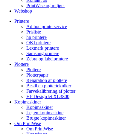
Kontakt os
PrintWise og miljøet
Webshop
Printere
Ad hoc printerservice
Prisliste
hp printere
OKI printere
Lexmark printere
Samsung printere
Zebra og labelprintere
Plottere
Plottere
Plotterpapir
Reparation af plottere
Bestil en plottertekniker
Farvekalibrering af plotter
HP DesignJet XL3800
Kopimaskiner
Kopimaskiner
Lej en kopimaskine
Brugte kopimaskiner
Om PrintWise
Om PrintWise